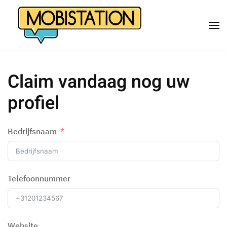
Overslaan
en
naar
de
Claim vandaag nog uw
inhoud
gaan
profiel
Bedrijfsnaam
Telefoonnummer
Website